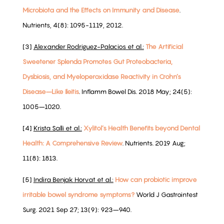
Microbiota and the Effects on Immunity and Disease
.
Nutrients, 4(8): 1095-1119, 2012.
[3]
Alexander Rodriguez-Palacios et al.:
The Artificial
Sweetener Splenda Promotes Gut Proteobacteria,
Dysbiosis, and Myeloperoxidase Reactivity in Crohn’s
Disease–Like Ileitis
. Inflamm Bowel Dis. 2018 May; 24(5):
1005–1020.
[4]
Krista Salli et al.:
Xylitol’s Health Benefits beyond Dental
Health: A Comprehensive Review
. Nutrients. 2019 Aug;
11(8): 1813.
[5]
Indira Benjak Horvat et al.:
How can probiotic improve
irritable bowel syndrome symptoms?
World J Gastrointest
Surg. 2021 Sep 27; 13(9): 923–940.